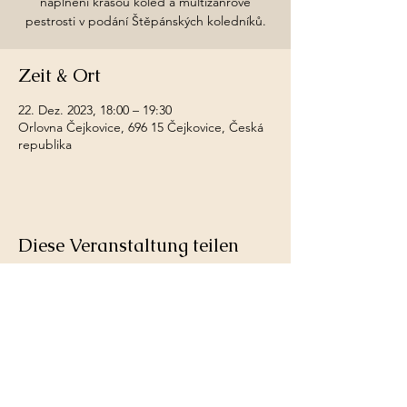
naplněni krásou koled a multižánrové
pestrosti v podání Štěpánských koledníků.
Zeit & Ort
22. Dez. 2023, 18:00 – 19:30
Orlovna Čejkovice, 696 15 Čejkovice, Česká
republika
Diese Veranstaltung teilen
Copyright © 2023 stepanstikolednici. Veškerá
práva vyhrazena.