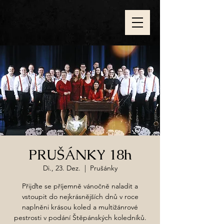
PRUŠÁNKY 18h
Di., 23. Dez.
  |  
Prušánky
Přijďte se příjemně vánočně naladit a
vstoupit do nejkrásnějších dnů v roce
naplněni krásou koled a multižánrové
pestrosti v podání Štěpánských koledníků.