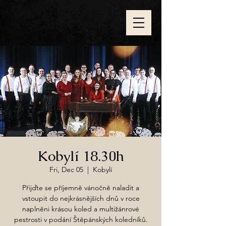
Kobylí 18.30h
Fri, Dec 05
  |  
Kobylí
Přijďte se příjemně vánočně naladit a
vstoupit do nejkrásnějších dnů v roce
naplněni krásou koled a multižánrové
pestrosti v podání Štěpánských koledníků.