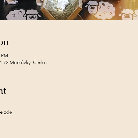
on
0 PM
1 72 Morkůvky, Česko
nt
e 
zde