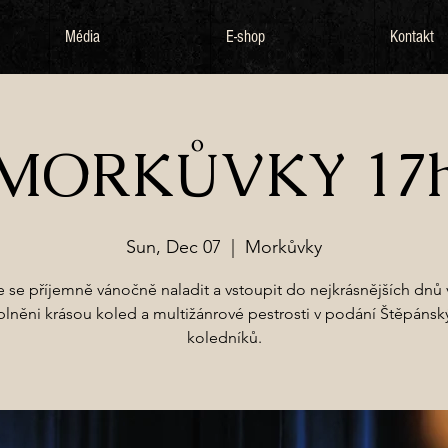
Média
E-shop
Kontakt
MORKŮVKY 17
Sun, Dec 07
  |  
Morkůvky
te se příjemně vánočně naladit a vstoupit do nejkrásnějších dnů 
plněni krásou koled a multižánrové pestrosti v podání Štěpánsk
koledníků.