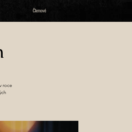
Členové
h
v roce
ých