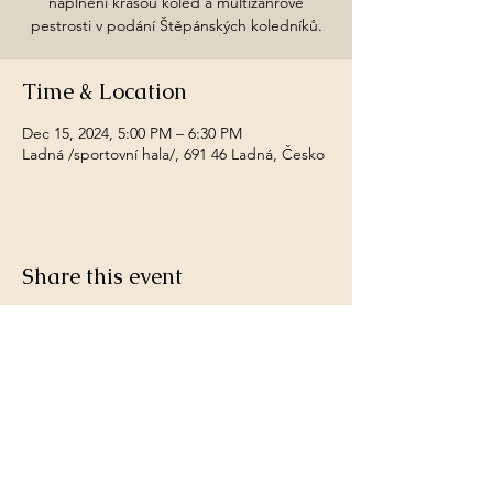
naplněni krásou koled a multižánrové
pestrosti v podání Štěpánských koledníků.
Time & Location
Dec 15, 2024, 5:00 PM – 6:30 PM
Ladná /sportovní hala/, 691 46 Ladná, Česko
Share this event
Copyright © 2023 stepanstikolednici. Veškerá
práva vyhrazena.
Štěpánští koledníci jsou zapsaným spolkem,