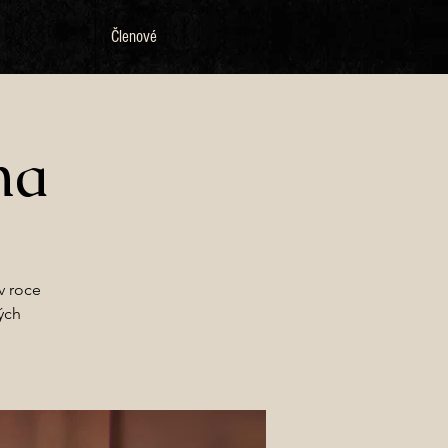
Členové
na
v roce
ých