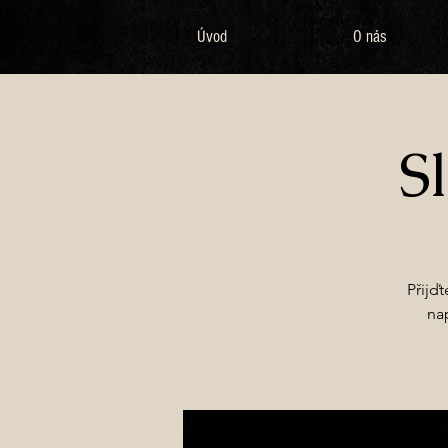
Úvod
O nás
S
Přijď
na