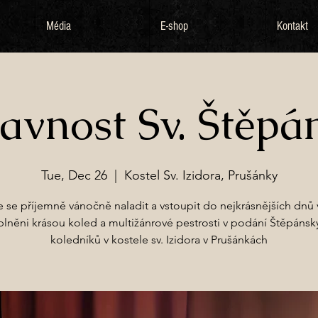
Média
E-shop
Kontakt
lavnost Sv. Štěpá
Tue, Dec 26
  |  
Kostel Sv. Izidora, Prušánky
te se příjemně vánočně naladit a vstoupit do nejkrásnějších dnů 
plněni krásou koled a multižánrové pestrosti v podání Štěpánsk
koledníků v kostele sv. Izidora v Prušánkách