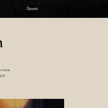
Členové
h
v roce
ých