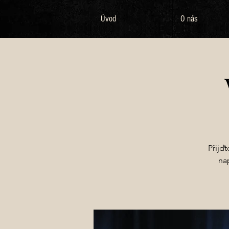
Úvod
O nás
Přijď
na