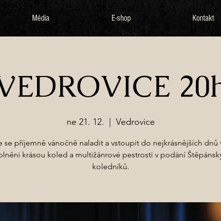
Média
E-shop
Kontakt
VEDROVICE 20
ne 21. 12.
  |  
Vedrovice
te se příjemně vánočně naladit a vstoupit do nejkrásnějších dnů 
plněni krásou koled a multižánrové pestrosti v podání Štěpánsk
koledníků.